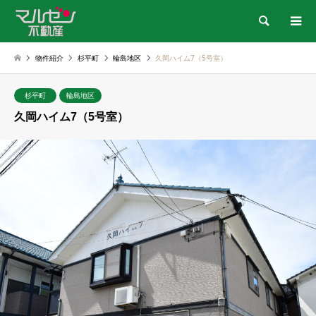
検索
物件紹介
杉平町
輪島地区
久岡ハイム7（5号室）
杉平町
輪島地区
久岡ハイム7（5号室）