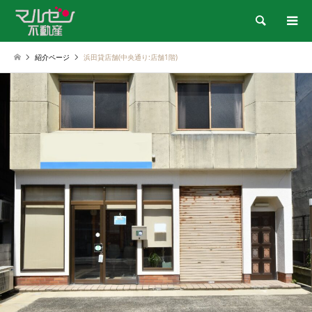
検索
紹介ページ
浜田貸店舗(中央通り:店舗1階)