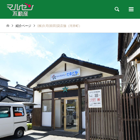
検索
紹介ページ
(株)久司(前田)貸店舗（河井町）