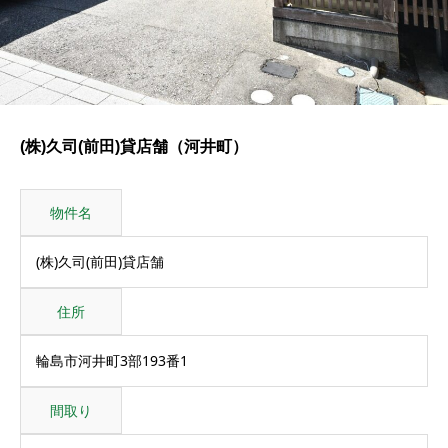
(株)久司(前田)貸店舗（河井町）
物件名
(株)久司(前田)貸店舗
住所
輪島市河井町3部193番1
間取り