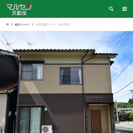
検索
紹介ページ
丸善貸家イースト(杉平町)